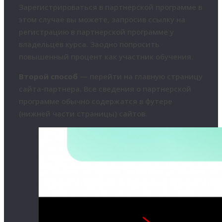
Зарегистрироваться в партнерской программе в
этом случае вы можете, запросив ссылку на
регистрацию в партнерской программе у
владельцев курса. Заодно попросить
повышенный процент как участник обучения.
Второй способ
— перейти на главную страницу
сайта-партнера. Все сведения о партнерской
программе обычно содержатся в футере
(нижней части страницы) сайтов.