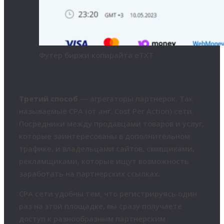
Футер биржи копирайта eTXT
Третий способ
— агрегаторы партнерок. Так
называемые CPA (от анг. Cost Per Action) сети.
Посредники между продавцами товаров и услуг,
которые заинтересованы в дополнительном
трафике, и владельцами сайтов, сммщиками,
рекламщиками, которые ищут возможность
заработать на партнерских ссылках.
CPA сети удобны тем, что регистрируясь один
раз на этой площадке, вы сразу получаете
доступ к разнообразным партнерским