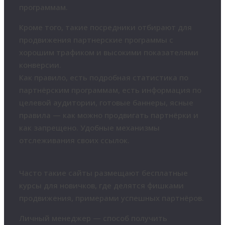
программам.
Кроме того, такие посредники отбирают для
продвижения партнерские программы с
хорошим трафиком и высокими показателями
конверсии.
Как правило, есть подробная статистика по
партнёрским программам, есть информация по
целевой аудитории, готовые баннеры, ясные
правила — как можно продвигать партнёрки и
как запрещено. Удобные механизмы
отслеживания своих ссылок.
Часто такие сайты размещают бесплатные
курсы для новичков, где делятся фишками
продвижения, примерами успешных партнёров.
Личный менеджер — способ получить