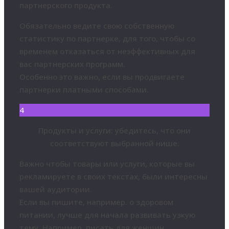
партнерского продукта.
Обязательно ведите свою собственную
статистику по партнерке, для того, чтобы со
временем отказаться от неэффективных для
вас партнерских программ.
Особенно это важно, если вы продвигаете
партнерки платными способами.
4
Продукты и услуги: убедитесь, что они
соответствуют выбранной нише.
Важно чтобы товары или услуги, которые вы
рекламируете в своих текстах, были интересны
вашей аудитории.
Если вы пишите, например. о здоровом
питании, лучше для начала развивать узкую
тему. Например. писать для женщин,