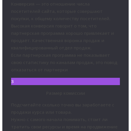
Конверсия — это отношение числа
посетителей сайта, которые совершают
покупки, к общему количеству посетителей.
Высокая конверсия говорит о том, что
партнерская программа хорошо привлекает и
продаёт. Качественная воронка продаж и
квалифицированный отдел продаж.
Если партнерская программа не показывает
свою статистику по каналам продаж, это повод
отказаться от партнерки
3
Размер комиссии
Подсчитайте сколько точно вы заработаете с
продажи курса или товара.
Нужно с самого начала понимать, стоит ли
тратить свои ресурсы и время на продвижение