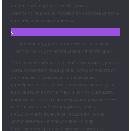
накоплении определенной суммы.
Смотрите подробно условия по срокам выплаты
партнерских комиссионных.
6
Уровень поддержки и наличие рекламных
материалов для использования партнерами
У качественной партнерской программы должна
быть грамотная поддержка, которая помогает
партнерам справиться с проблемами,
разобраться как лучше настроить воронку, как
разобраться в статистике и на что обращать
внимание. Новости партнерской программы —
изменение линейки продуктов, новых
предложений. Конкурсы среди партнеров,
дополнительные премирования и пр.
Готовые баннеры для рекламы, примеры