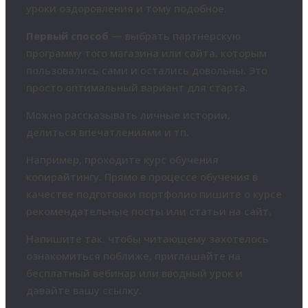
уроки оздоровления и тому подобное.
Первый способ
— выбрать партнерскую
программу того магазина или сайта. которым
пользовались сами и остались довольны. Это
просто оптимальный вариант для старта.
Можно рассказывать личные истории,
делиться впечатлениями и тп.
Например, проходите курс обучения
копирайтингу. Прямо в процессе обучения в
качестве подготовки портфолио пишите о курсе
рекомендательные посты или статьи на сайт.
Напишите так. чтобы читающему захотелось
ознакомиться поближе, приглашайте на
бесплатный вебинар или вводный урок и
давайте вашу ссылку.