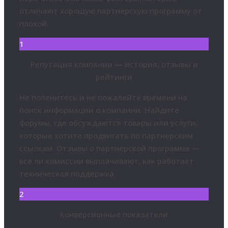
отличают хорошую партнерскую программу от
плохой.
1
Репутация компании
—
история, отзывы и
рейтинги
Не поленитесь и не пожалейте времени на
поиск информации о компании. Найдите
форумы, где обсуждаются товары или услуги,
которые хотите продвигать по партнерским
ссылкам. Отзывы о партнерской программе —
все ли комиссии выплачивают, как работает
техническая поддержка.
2
Конверсионные показатели