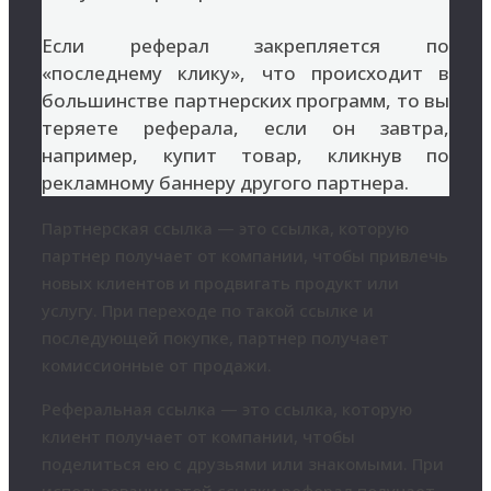
Если реферал закрепляется по
«последнему клику», что происходит в
большинстве партнерских программ, то вы
теряете реферала, если он завтра,
например, купит товар, кликнув по
рекламному баннеру другого партнера.
Партнерская ссылка — это ссылка, которую
партнер получает от компании, чтобы привлечь
новых клиентов и продвигать продукт или
услугу. При переходе по такой ссылке и
последующей покупке, партнер получает
комиссионные от продажи.
Реферальная ссылка — это ссылка, которую
клиент получает от компании, чтобы
поделиться ею с друзьями или знакомыми. При
использовании этой ссылки реферал получает