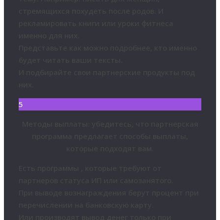
стремящихся похудеть после родов. И
рекламировать книги или уроки фитнеса
именно для них.
Представьте как можно подробнее, кто именно
будет читать ваши тексты.
И подбирайте свои партнерские продукты под
них.
5
Методы выплаты: убедитесь, что партнерская
программа предлагает способы выплаты,
которые подходят вам.
Есть программы , которые требуют от
партнеров статуса ИП или самозанятого.
При выводе вознаграждения берут процент при
перечислении на банковскую карту.
Или производят вывод денег только при