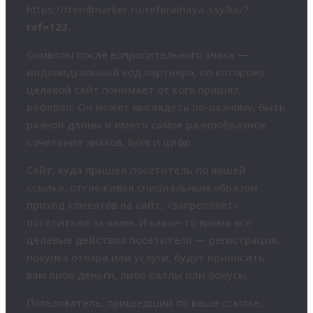
https://trendmarker.ru/referalnaya-ssylka/?
ref=123.
Символы после вопросительного знака —
индивидуальный код партнера, по которому
целевой сайт понимает от кого пришел
реферал. Он может выглядеть по-разному, быть
разной длины и иметь самое разнообразное
сочетание знаков, букв и цифр.
Сайт, куда пришел посетитель по вашей
ссылке, отслеживая специальным образом
приход клиентов на сайт, «закрепляет»
посетителя за вами. И какое-то время все
целевые действия посетителя — регистрация,
покупка отвара или услуги, будут приносить
вам либо деньги, либо баллы или бонусы.
Пользователь, пришедший по ваше ссылке,