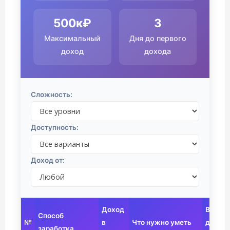
500к₽
3
Максимальный
Дня до первого
доход
дохода
Сложность:
Доступность:
Доход от:
Доход
Время
Способ
№
в
Что нужно уметь
до
заработка