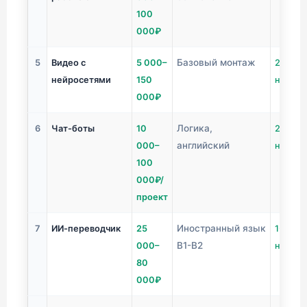
100
000₽
Базовый монтаж
5
Видео с
5 000–
2-4
нейросетями
150
недел
000₽
Логика,
6
Чат-боты
10
2-8
английский
000–
недель
100
000₽/
проект
Иностранный язык
7
ИИ-переводчик
25
1-2
B1-B2
000–
недел
80
000₽