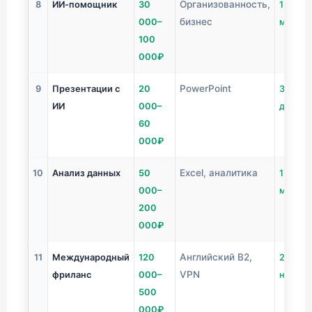
Организованность,
8
ИИ-помощник
30
1-3
бизнес
000–
месяца
100
000₽
PowerPoint
9
Презентации с
20
3-7
ИИ
000–
дней
60
000₽
Excel, аналитика
10
Анализ данных
50
1-2
000–
месяца
200
000₽
Английский B2,
11
Международный
120
2-4
VPN
фриланс
000–
недел
500
000₽