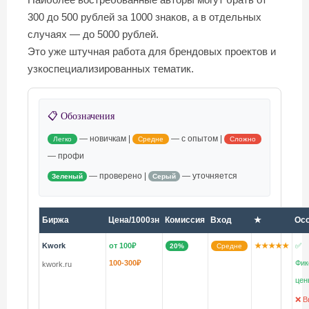
300 до 500 рублей за 1000 знаков, а в отдельных
случаях — до 5000 рублей.
Это уже штучная работа для брендовых проектов и
узкоспециализированных тематик.
📋 Обозначения
— новичкам |
— с опытом |
Легко
Средне
Сложно
— профи
— проверено |
— уточняется
Зеленый
Серый
Биржа
Цена/1000зн
Комиссия
Вход
★
Ос
Kwork
от 100₽
★★★★★
✅
20%
Средне
100-300₽
Фик
kwork.ru
цен
❌ В