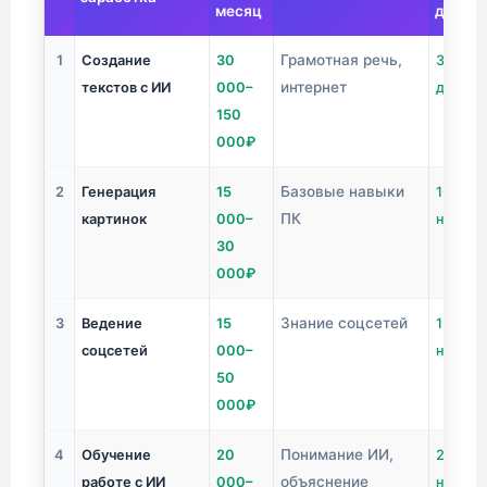
месяц
доход
Грамотная речь,
1
Создание
30
3-7
интернет
текстов с ИИ
000–
дней
150
000₽
Базовые навыки
2
Генерация
15
1-2
ПК
картинок
000–
недел
30
000₽
Знание соцсетей
3
Ведение
15
1-2
соцсетей
000–
недел
50
000₽
Понимание ИИ,
4
Обучение
20
2-4
объяснение
работе с ИИ
000–
недел