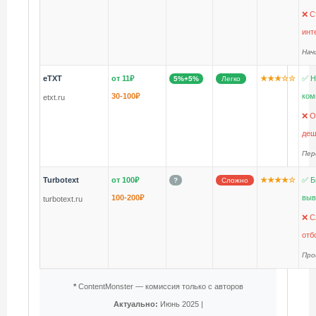
❌ С
инт
Нач
eTXT
от 11₽
★★★☆☆
✅ Н
5%+5%
Легко
30-100₽
ком
etxt.ru
❌ О
деш
Пер
Turbotext
от 100₽
★★★★☆
✅ Б
?
Сложно
100-200₽
выв
turbotext.ru
❌ С
отб
Про
*
ContentMonster — комиссия только с авторов
Актуально:
Июнь 2025 |